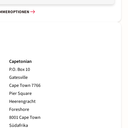
IMMEROPTIONEN
Capetonian
P.O. Box 10
Gatesville
Cape Town 7766
Pier Square
Heerengracht
Foreshore
8001 Cape Town
Südafrika