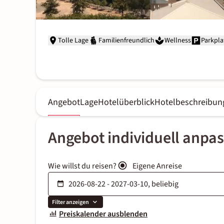
Tolle Lage
Familienfreundlich
Wellness
Parkpla
Angebot
Lage
Hotelüberblick
Hotelbeschreibun
Angebot individuell anpa
Wie willst du reisen?
Eigene Anreise
Filter anzeigen
Preiskalender ausblenden