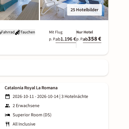
25 Hotelbilder
Fahrrad
Tauchen
Mit Flug
Nur Hotel
358 €
1.196 €
ab
ab
p. P.
p. P.
Catalonia Royal La Romana
2026-10-11 - 2026-10-14
|
3 Hotelnächte
2 Erwachsene
Superior Room (DS)
All Inclusive