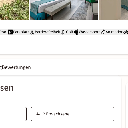
Pool
Parkplatz
Barrierefreiheit
Golf
Wassersport
Animation
g
Bewertungen
ssen
g