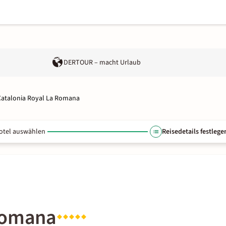
DERTOUR – macht Urlaub
Catalonia Royal La Romana
otel auswählen
Reisedetails festlege
 Romana