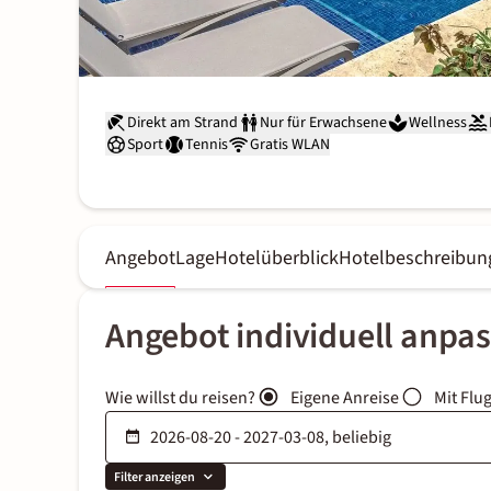
Direkt am Strand
Nur für Erwachsene
Wellness
Sport
Tennis
Gratis WLAN
Angebot
Lage
Hotelüberblick
Hotelbeschreibun
Angebot individuell anpa
Wie willst du reisen?
Eigene Anreise
Mit Flu
Filter anzeigen