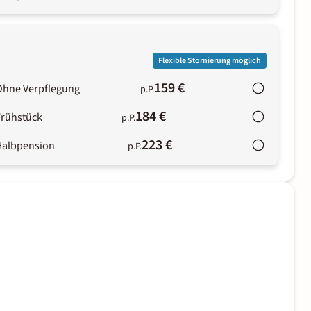
Flexible Stornierung möglich
159 €
Ohne Verpflegung
p.P.
184 €
Frühstück
p.P.
223 €
Halbpension
p.P.