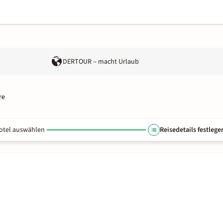
DERTOUR – macht Urlaub
re
otel auswählen
Reisedetails festlege