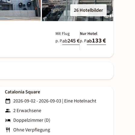
26 Hotelbilder
Mit Flug
Nur Hotel
133 €
245 €
ab
ab
p. P.
p. P.
Catalonia Square
2026-09-02 - 2026-09-03
|
Eine Hotelnacht
2 Erwachsene
Doppelzimmer (D)
Ohne Verpflegung