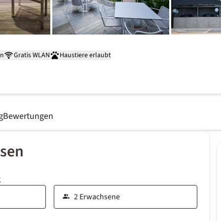
on
Gratis WLAN
Haustiere erlaubt
g
Bewertungen
ssen
g