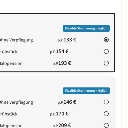
Flexible Stornierung möglich
133 €
Ohne Verpflegung
p.P.
154 €
Frühstück
p.P.
193 €
Halbpension
p.P.
Flexible Stornierung möglich
146 €
Ohne Verpflegung
p.P.
170 €
Frühstück
p.P.
209 €
Halbpension
p.P.