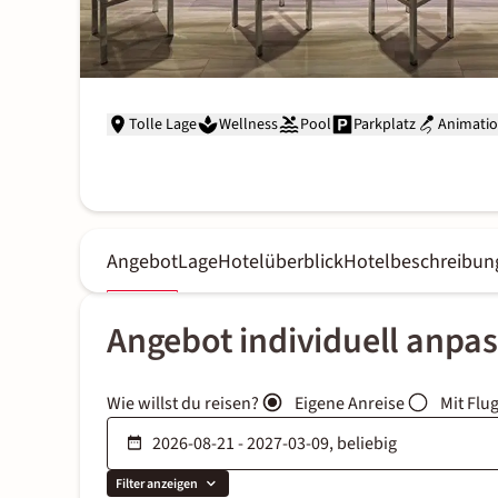
Tolle Lage
Wellness
Pool
Parkplatz
Animati
Angebot
Lage
Hotelüberblick
Hotelbeschreibun
Angebot individuell anpa
Wie willst du reisen?
Eigene Anreise
Mit Flu
Filter anzeigen