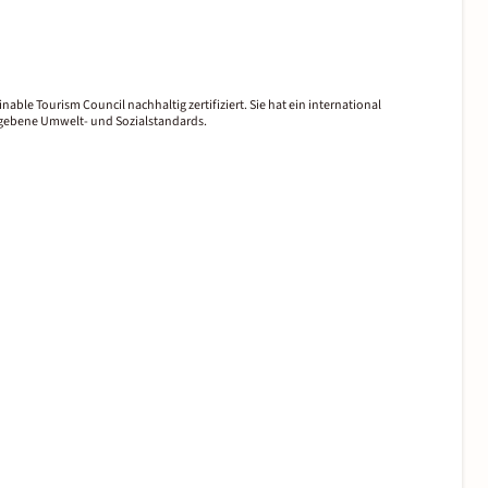
nable Tourism Council nachhaltig zertifiziert. Sie hat ein international
gegebene Umwelt- und Sozialstandards.