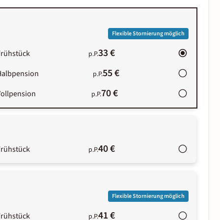
Flexible Stornierung möglich
33 €
Frühstück
p.P.
55 €
Halbpension
p.P.
70 €
Vollpension
p.P.
40 €
Frühstück
p.P.
Flexible Stornierung möglich
41 €
Frühstück
p.P.