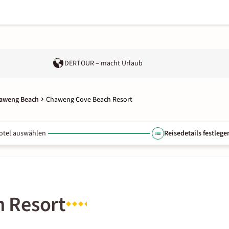
DERTOUR – macht Urlaub
haweng Beach
Chaweng Cove Beach Resort
otel auswählen
Reisedetails festlege
 Resort