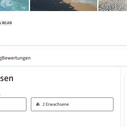
is WLAN
g
Bewertungen
ssen
g