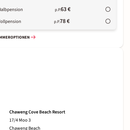
63 €
Halbpension
p.P.
78 €
Vollpension
p.P.
IMMEROPTIONEN
Chaweng Cove Beach Resort
17/4 Moo 3
Chaweng Beach