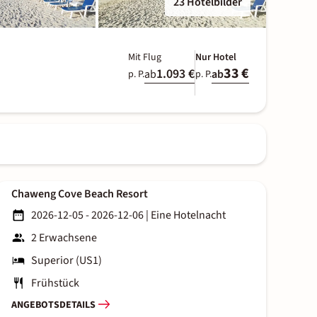
23 Hotelbilder
Mit Flug
Nur Hotel
33 €
1.093 €
ab
ab
p. P.
p. P.
Chaweng Cove Beach Resort
2026-12-05 - 2026-12-06
|
Eine Hotelnacht
2 Erwachsene
Superior (US1)
Frühstück
ANGEBOTSDETAILS