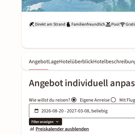
Direkt am Strand
Familienfreundlich
Pool
Grat
Angebot
Lage
Hotelüberblick
Hotelbeschreibun
Angebot individuell anpa
Wie willst du reisen?
Eigene Anreise
Mit Flu
Filter anzeigen
Preiskalender ausblenden