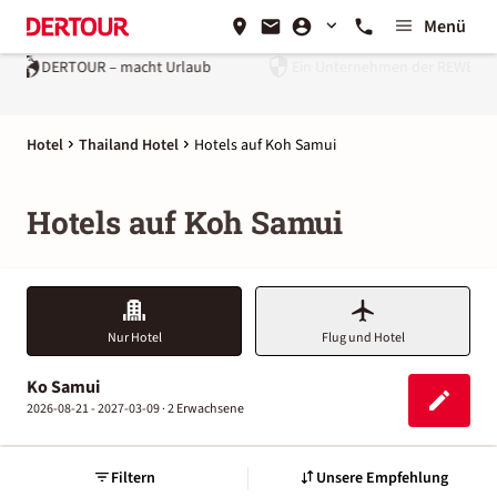
Menü
rlaub
Ein Unternehmen der
REWE Group
Hotel
Thailand Hotel
Hotels auf Koh Samui
Hotels auf Koh Samui
Nur Hotel
Flug und Hotel
Ko Samui
2026-08-21 - 2027-03-09 ·
2 Erwachsene
Filtern
Unsere Empfehlung