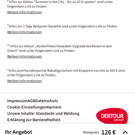
6
Infos zur Aktion "Summer in the City – bis zu 20 % sparen" sind unter
folgendem Link zu finden.
Weitere Informationen
9
Infos zur 3 Tage Bestpreis-Garantie sind unter folgendem Link zu finden.
Weitere Informationen
11
Infos zur Aktion „Kostenfreies Flexpaket-Upgrade bei Reisen in den
Orient“ sind unter folgendem Link zu finden:
Weitere Informationen
*Infos zum Kundenportal-Rabattgutschein mit Ersparnis von bis zu 300 € sind
unter folgendem Link zu finden:
Weitere Informationen
Impressum
AGB
Datenschutz
Cookie-Einstellungen
Karriere
Unsere Inhalte: Standards und Meldung
Erklärung zur Barrierefreiheit
Individuelle Reiseplanung mit einem
126 €
Ihr Angebot
Reiseexperten
Reisepreis