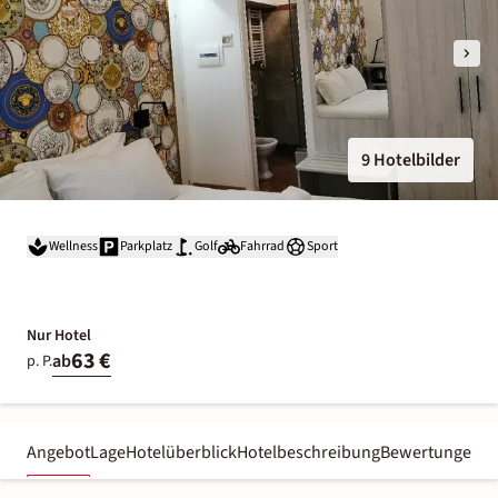
9 Hotelbilder
Wellness
Parkplatz
Golf
Fahrrad
Sport
Nur Hotel
63 €
ab
p. P.
Angebot
Lage
Hotelüberblick
Hotelbeschreibung
Bewertungen