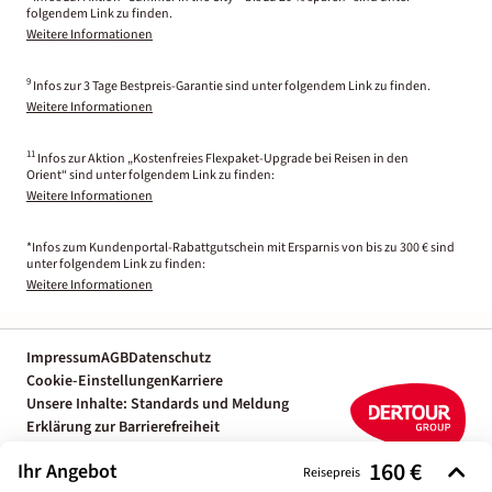
folgendem Link zu finden.
Weitere Informationen
9
Infos zur 3 Tage Bestpreis-Garantie sind unter folgendem Link zu finden.
Weitere Informationen
11
Infos zur Aktion „Kostenfreies Flexpaket-Upgrade bei Reisen in den
Orient“ sind unter folgendem Link zu finden:
Weitere Informationen
*Infos zum Kundenportal-Rabattgutschein mit Ersparnis von bis zu 300 € sind
unter folgendem Link zu finden:
Weitere Informationen
Impressum
AGB
Datenschutz
Cookie-Einstellungen
Karriere
Unsere Inhalte: Standards und Meldung
Erklärung zur Barrierefreiheit
Individuelle Reiseplanung mit einem
160 €
Ihr Angebot
Reiseexperten
Reisepreis