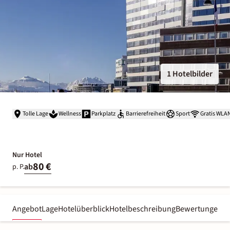
1 Hotelbilder
Tolle Lage
Wellness
Parkplatz
Barrierefreiheit
Sport
Gratis WLA
Nur Hotel
80 €
ab
p. P.
Angebot
Lage
Hotelüberblick
Hotelbeschreibung
Bewertungen