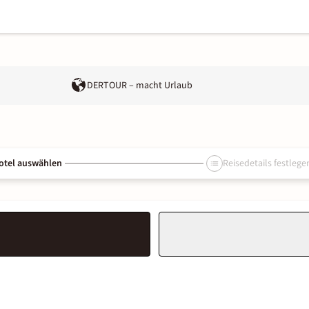
DERTOUR – macht Urlaub
otel auswählen
Reisedetails festlege