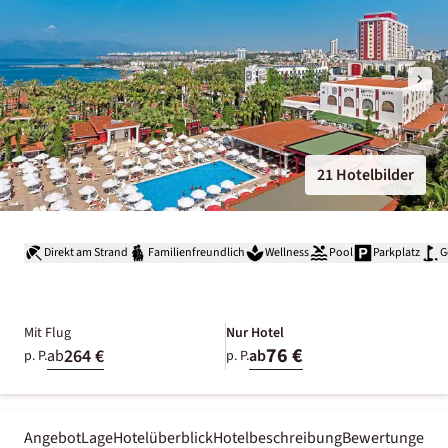
21 Hotelbilder
Direkt am Strand
Familienfreundlich
Wellness
Pool
Parkplatz
G
Mit Flug
Nur Hotel
76 €
264 €
ab
ab
p. P.
p. P.
Angebot
Lage
Hotelüberblick
Hotelbeschreibung
Bewertungen