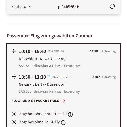
959 €
Frühstück
p.P.
ab
Passender Flug zum gewählten Zimmer
10:10
-
15:40
2027-01-16
11:30 h
1
Umstieg
Düsseldorf
-
Newark Liberty
SAS Scandinavian Airlines | Economy
18:30
-
11:10
+1
2027-01-17
10:40 h
1
Umstieg
Newark Liberty
-
Düsseldorf
SAS Scandinavian Airlines | Economy
FLUG- UND GEPÄCKDETAILS
Angebot ohne Hoteltransfer
Angebot ohne Rail & Fly