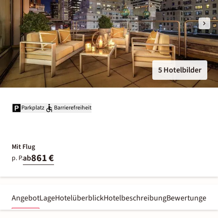
5 Hotelbilder
Parkplatz
Barrierefreiheit
Mit Flug
861 €
ab
p. P.
Angebot
Lage
Hotelüberblick
Hotelbeschreibung
Bewertungen