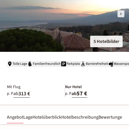
5 Hotelbilder
Tolle Lage
Familienfreundlich
Parkplatz
Barrierefreiheit
Wasserspo
Mit Flug
Nur Hotel
57 €
313 €
ab
ab
p. P.
p. P.
Angebot
Lage
Hotelüberblick
Hotelbeschreibung
Bewertungen