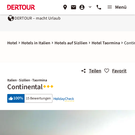
Menü
DERTOUR – macht Urlaub
Hotel
Hotels in Italien
Hotels auf Sizilien
Hotel Taormina
Conti
Teilen
Favorit
Italien · Sizilien · Taormina
Continental
100
%
15 Bewertungen