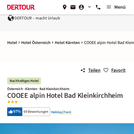
Menü
OUR – macht Urlaub
Ein Unternehmen der
REWE Group
Hotel
Hotel Österreich
Hotel Kärnten
COOEE alpin Hotel Bad Klei
Teilen
Favorit
Nachhaltiges Hotel
Österreich · Kärnten · Bad Kleinkirchheim
COOEE alpin Hotel Bad Kleinkirchheim
97
%
69 Bewertungen