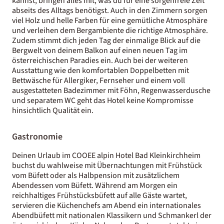
kannst, bringen alles mit, was du für eine sorgenfreie Zeit
abseits des Alltags benötigst. Auch in den Zimmern sorgen
viel Holz und helle Farben für eine gemütliche Atmosphäre
und verleihen dem Bergambiente die richtige Atmosphäre.
Zudem stimmt dich jeden Tag der einmalige Blick auf die
Bergwelt von deinem Balkon auf einen neuen Tag im
österreichischen Paradies ein. Auch bei der weiteren
Ausstattung wie den komfortablen Doppelbetten mit
Bettwäsche für Allergiker, Fernseher und einem voll
ausgestatteten Badezimmer mit Föhn, Regenwasserdusche
und separatem WC geht das Hotel keine Kompromisse
hinsichtlich Qualität ein.
Gastronomie
Deinen Urlaub im COOEE alpin Hotel Bad Kleinkirchheim
buchst du wahlweise mit Übernachtungen mit Frühstück
vom Büfett oder als Halbpension mit zusätzlichem
Abendessen vom Büfett. Während am Morgen ein
reichhaltiges Frühstücksbüfett auf alle Gäste wartet,
servieren die Küchenchefs am Abend ein internationales
Abendbüfett mit nationalen Klassikern und Schmankerl der