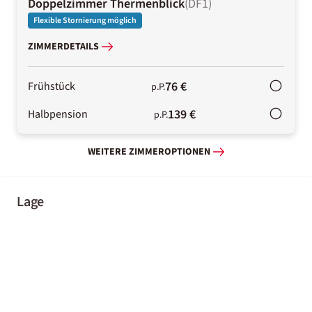
Doppelzimmer Thermenblick
(
DF1
)
Flexible Stornierung möglich
ZIMMERDETAILS
76 €
Frühstück
p.P.
139 €
Halbpension
p.P.
WEITERE ZIMMEROPTIONEN
Lage