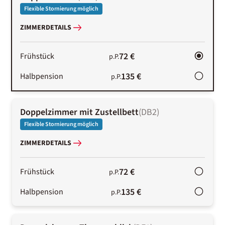
Flexible Stornierung möglich
ZIMMERDETAILS
72 €
Frühstück
p.P.
135 €
Halbpension
p.P.
Doppelzimmer mit Zustellbett
(
DB2
)
Flexible Stornierung möglich
ZIMMERDETAILS
72 €
Frühstück
p.P.
135 €
Halbpension
p.P.