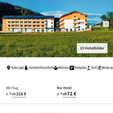
19 Hotelbilder
Tolle Lage
Familienfreundlich
Wellness
Parkplatz
Golf
Wintersp
Mit Flug
Nur Hotel
72 €
318 €
ab
ab
p. P.
p. P.