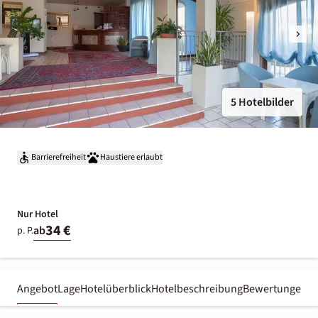
5 Hotelbilder
Barrierefreiheit
Haustiere erlaubt
Nur Hotel
34 €
ab
p. P.
Angebot
Lage
Hotelüberblick
Hotelbeschreibung
Bewertungen