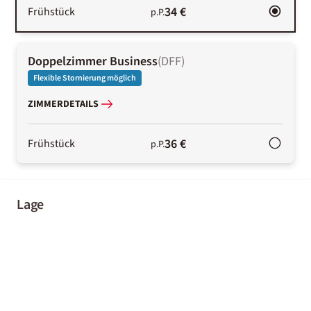
34 €
Frühstück
p.P.
Doppelzimmer Business
(
DFF
)
Flexible Stornierung möglich
ZIMMERDETAILS
36 €
Frühstück
p.P.
Lage