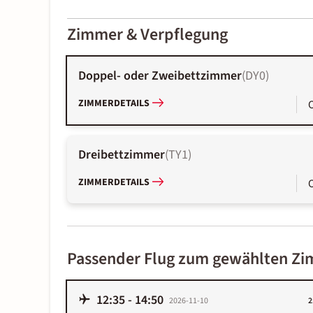
2000-
01-02
Zimmer & Verpflegung
Doppel- oder Zweibettzimmer
(
DY0
)
ZIMMERDETAILS
Dreibettzimmer
(
TY1
)
ZIMMERDETAILS
Passender Flug zum gewählten Z
12:35
-
14:50
2026-11-10
2