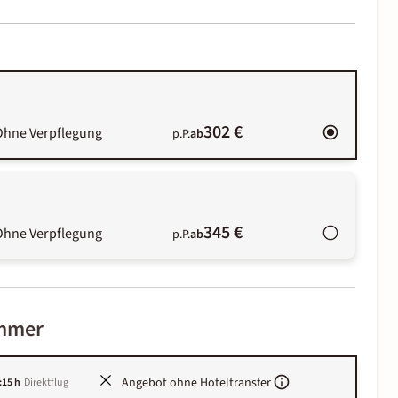
302 €
Ohne Verpflegung
p.P.
ab
345 €
Ohne Verpflegung
p.P.
ab
immer
Angebot ohne Hoteltransfer
:15 h
Direktflug