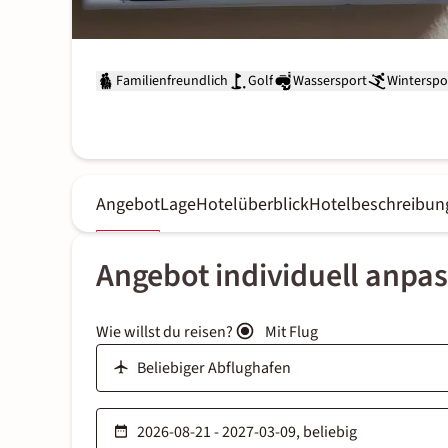
Familienfreundlich
Golf
Wassersport
Winterspo
Angebot
Lage
Hotelüberblick
Hotelbeschreibun
Angebot individuell anpa
Wie willst du reisen?
Mit Flug