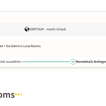
DERTOUR – macht Urlaub
en
Da Gianni e Lucia Rooms
otel auswählen
Reisedetails festlege
ooms