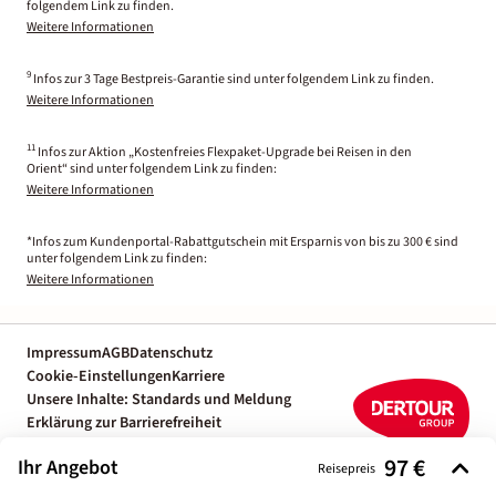
folgendem Link zu finden.
Weitere Informationen
9
Infos zur 3 Tage Bestpreis-Garantie sind unter folgendem Link zu finden.
Weitere Informationen
11
Infos zur Aktion „Kostenfreies Flexpaket-Upgrade bei Reisen in den
Orient“ sind unter folgendem Link zu finden:
Weitere Informationen
*Infos zum Kundenportal-Rabattgutschein mit Ersparnis von bis zu 300 € sind
unter folgendem Link zu finden:
Weitere Informationen
Impressum
AGB
Datenschutz
Cookie-Einstellungen
Karriere
Unsere Inhalte: Standards und Meldung
Erklärung zur Barrierefreiheit
Individuelle Reiseplanung mit einem
97 €
Ihr Angebot
Reiseexperten
Reisepreis