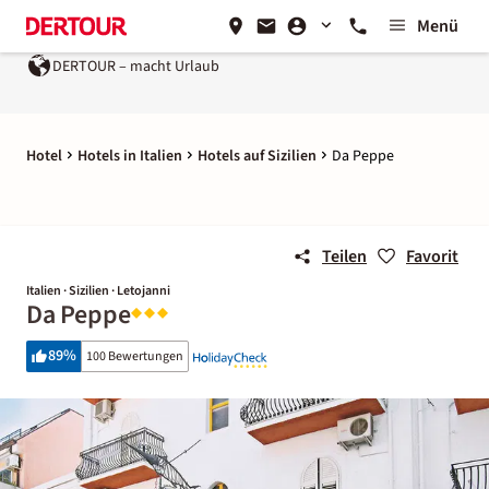
Menü
DERTOUR – macht Urlaub
Hotel
Hotels in Italien
Hotels auf Sizilien
Da Peppe
Teilen
Favorit
Italien · Sizilien · Letojanni
Da Peppe
89
%
100 Bewertungen