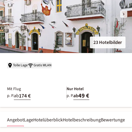
23 Hotelbilder
Tolle Lage
Gratis WLAN
Mit Flug
Nur Hotel
49 €
174 €
ab
ab
p. P.
p. P.
Angebot
Lage
Hotelüberblick
Hotelbeschreibung
Bewertungen