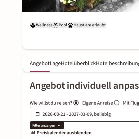
Wellness
Pool
Haustiere erlaubt
Angebot
Lage
Hotelüberblick
Hotelbeschreibun
Angebot individuell anpa
Wie willst du reisen?
Eigene Anreise
Mit Flu
Filter anzeigen
Preiskalender ausblenden