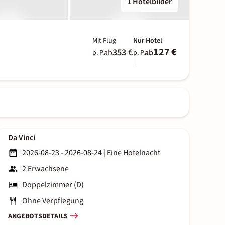
1 Hotelbilder
Mit Flug
Nur Hotel
127 €
353 €
ab
ab
p. P.
p. P.
Da Vinci
2026-08-23 - 2026-08-24
|
Eine Hotelnacht
2 Erwachsene
Doppelzimmer (D)
Ohne Verpflegung
ANGEBOTSDETAILS