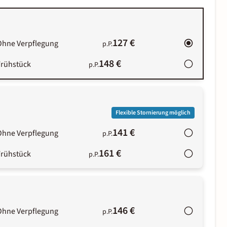
127 €
Ohne Verpflegung
p.P.
148 €
Frühstück
p.P.
Flexible Stornierung möglich
141 €
Ohne Verpflegung
p.P.
161 €
Frühstück
p.P.
146 €
Ohne Verpflegung
p.P.