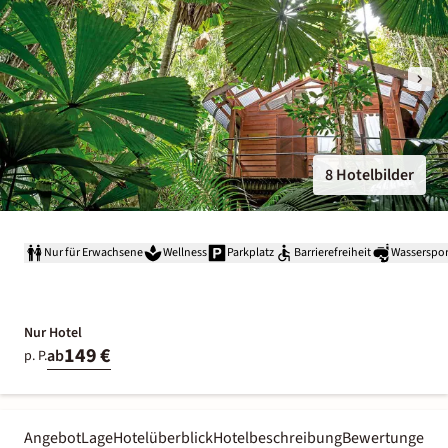
8 Hotelbilder
Nur für Erwachsene
Wellness
Parkplatz
Barrierefreiheit
Wasserspor
Nur Hotel
149 €
ab
p. P.
Angebot
Lage
Hotelüberblick
Hotelbeschreibung
Bewertungen