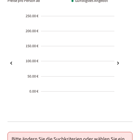
Preise pro Person ab
Günstigstes Angebot
250.00 €
200.00 €
150.00 €
100.00 €
50.00 €
0.00 €
2000-
01-02
Bitte ändern Sie die Suchkriterien oder wählen Sie ein