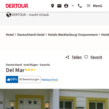
Menü
DERTOUR – macht Urlaub
Hotel
Deutschland Hotel
Hotels Mecklenburg-Vorpommern
Hotel
Teilen
Favorit
Deutschland · Insel Rügen · Sassnitz
Del Mar
59
%
80 Bewertungen