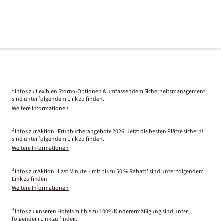
1
Infos zu flexiblen Storno-Optionen & umfassendem Sicherheitsmanagement
sind unter folgendem Link zu finden.
Weitere Informationen
2
Infos zur Aktion "Frühbucherangebote 2026: Jetzt die besten Plätze sichern!"
sind unter folgendem Link zu finden.
Weitere Informationen
3
Infos zur Aktion "Last Minute – mit bis zu 50 % Rabatt" sind unter folgendem
Link zu finden.
Weitere Informationen
4
Infos zu unseren Hotels mit bis zu 100% Kinderermäßigung sind unter
folgendem Link zu finden.