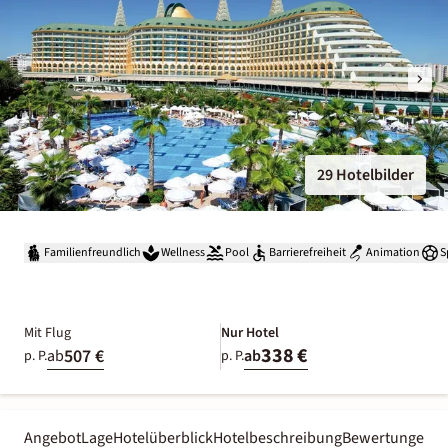
29 Hotelbilder
Familienfreundlich
Wellness
Pool
Barrierefreiheit
Animation
S
Mit Flug
Nur Hotel
338 €
507 €
ab
ab
p. P.
p. P.
Angebot
Lage
Hotelüberblick
Hotelbeschreibung
Bewertungen