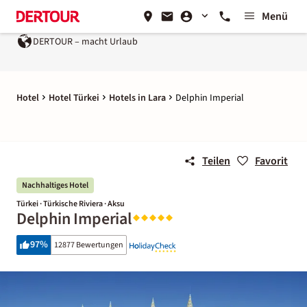
Menü
DERTOUR – macht Urlaub
Ein Unternehmen der
REWE Group
Hotel
Hotel Türkei
Hotels in Lara
Delphin Imperial
Teilen
Favorit
Nachhaltiges Hotel
Türkei · Türkische Riviera · Aksu
Delphin Imperial
97
%
12877 Bewertungen