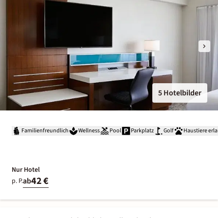
5 Hotelbilder
Familienfreundlich
Wellness
Pool
Parkplatz
Golf
Haustiere erl
Nur Hotel
42 €
ab
p. P.