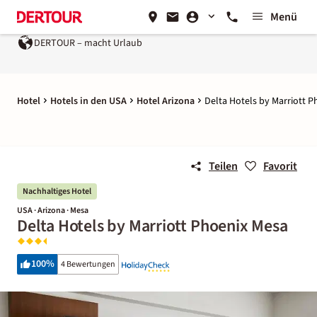
Menü
TOUR – macht Urlaub
Ein Unternehmen der
REWE Group
Hotel
Hotels in den USA
Hotel Arizona
Delta Hotels by Marriott 
Teilen
Favorit
Nachhaltiges Hotel
USA · Arizona · Mesa
Delta Hotels by Marriott Phoenix Mesa
100
%
4 Bewertungen