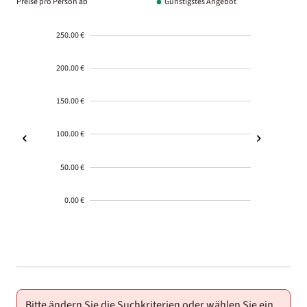
Preise pro Person ab
Günstigstes Angebot
250.00 €
200.00 €
150.00 €
100.00 €
50.00 €
0.00 €
2000-
01-02
Bitte ändern Sie die Suchkriterien oder wählen Sie ein