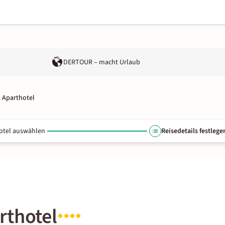
DERTOUR – macht Urlaub
 Aparthotel
otel auswählen
Reisedetails festlege
rthotel