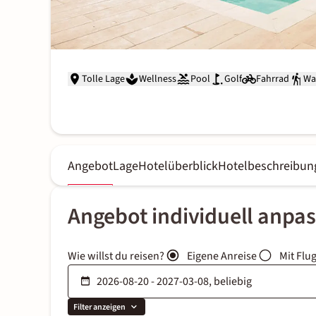
Tolle Lage
Wellness
Pool
Golf
Fahrrad
Wa
Angebot
Lage
Hotelüberblick
Hotelbeschreibun
Angebot individuell anpa
Wie willst du reisen?
Eigene Anreise
Mit Flu
Filter anzeigen