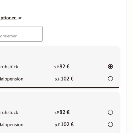
optionen
an.
tornierbar
82 €
Frühstück
p.P.
102 €
Halbpension
p.P.
82 €
Frühstück
p.P.
102 €
Halbpension
p.P.