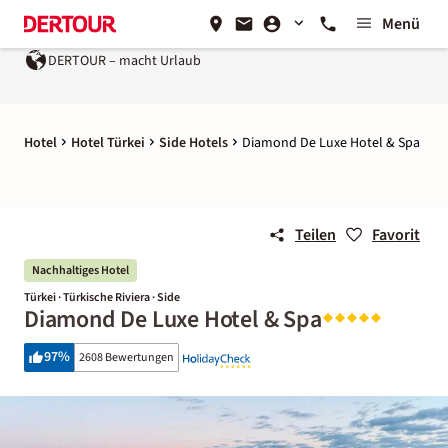
Menü
ERTOUR – macht Urlaub
Ein Unternehmen der
REWE Group
Hotel
Hotel Türkei
Side Hotels
Diamond De Luxe Hotel & Spa
Teilen
Favorit
Nachhaltiges Hotel
Türkei · Türkische Riviera · Side
Diamond De Luxe Hotel & Spa
97
%
2608 Bewertungen