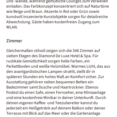
und -wände, während gemütliche Lounges zum Verweilen
einladen. Das Farbkonzept konzentriert sich auf Naturtöne
wie Beige und Braun. Akzente in Rot oder Grün sowie
kunstvoll inszenierte Kunstobjekte sorgen für detailreiche
Abwechslung.
Gäste haben kostenfreien Zugang zum
WLAN.
Zimmer
Gleichermaßen stilvoll zeigen sich die 348 Zimmer auf
sieben Etagen des Diamond De Luxe Hotel & Spa. Für
rustikale Gemütlichkeit sorgen helle Farben, ein
Parkettboden und weiße Holzmöbel. Warmes Licht, das aus
den avantgardistischen Lampen strahlt, stellt dir in
späteren Stunden ein hohes Maß an Komfort sicher. Zur
Ausstattung gehören neben bequemen Betten ein
Badezimmer samt Dusche und Haartrockner. Ebenso
findest du einen Safe, einen Fernseher, eine Klimaanlage
und eine kostenfreie Minibar in deiner Unterkunft. Durch
deinen eigenen Kaffee- und Teezubereiter kannst du
jederzeit ein Heißgetränk auf deinem Balkon oder deiner
Terrasse mit Blick auf das Meer oder die Gartenanlage