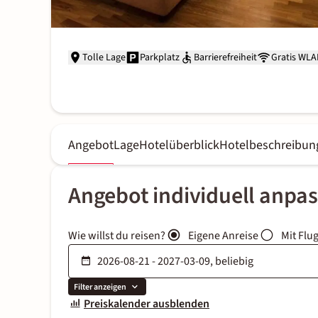
Tolle Lage
Parkplatz
Barrierefreiheit
Gratis WL
Angebot
Lage
Hotelüberblick
Hotelbeschreibun
Angebot individuell anpa
Wie willst du reisen?
Eigene Anreise
Mit Flu
Filter anzeigen
Preiskalender ausblenden