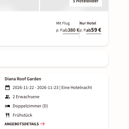
5 Hotelbilder
Mit Flug
Nur Hotel
59 €
380 €
ab
ab
p. P.
p. P.
Diana Roof Garden
2026-11-22 - 2026-11-23
|
Eine Hotelnacht
2 Erwachsene
Doppelzimmer (D)
Frühstück
ANGEBOTSDETAILS