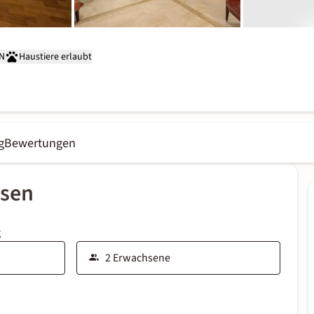
AN
Haustiere erlaubt
g
Bewertungen
ssen
g