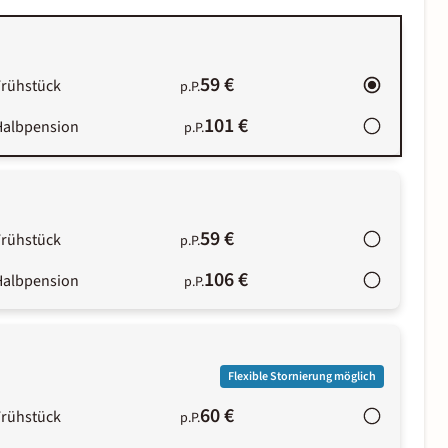
59 €
Frühstück
p.P.
101 €
Halbpension
p.P.
59 €
Frühstück
p.P.
106 €
Halbpension
p.P.
Flexible Stornierung möglich
60 €
Frühstück
p.P.