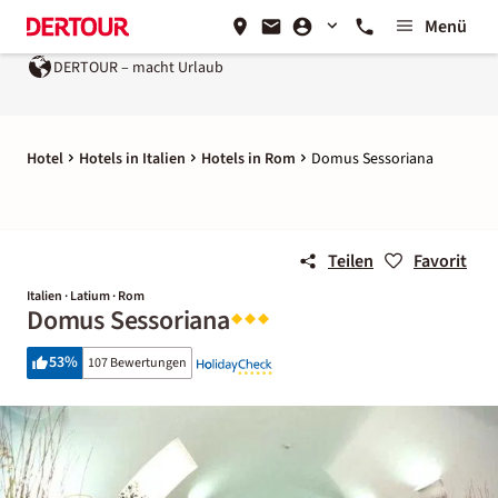
Menü
TOUR – macht Urlaub
Ein Unternehmen der
REWE Group
Hotel
Hotels in Italien
Hotels in Rom
Domus Sessoriana
Teilen
Favorit
Italien · Latium · Rom
Domus Sessoriana
53
%
107 Bewertungen