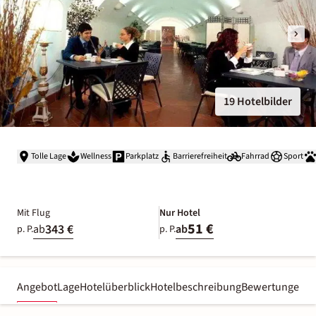
19 Hotelbilder
Tolle Lage
Wellness
Parkplatz
Barrierefreiheit
Fahrrad
Sport
Mit Flug
Nur Hotel
51 €
343 €
ab
ab
p. P.
p. P.
Angebot
Lage
Hotelüberblick
Hotelbeschreibung
Bewertungen