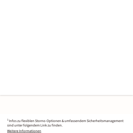
1
Infos zu flexiblen Storno-Optionen & umfassendem Sicherheitsmanagement
sind unter folgendem Link zu finden.
Weitere Informationen