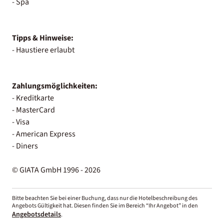
- Spa
Tipps & Hinweise:
- Haustiere erlaubt
Zahlungsmöglichkeiten:
- Kreditkarte
- MasterCard
- Visa
- American Express
- Diners
© GIATA GmbH 1996 - 2026
Bitte beachten Sie bei einer Buchung, dass nur die Hotelbeschreibung des
Angebots Gültigkeit hat. Diesen finden Sie im Bereich “Ihr Angebot” in den
Angebotsdetails
.