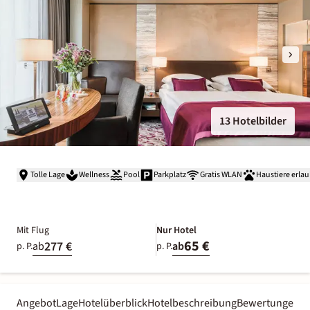
13 Hotelbilder
Tolle Lage
Wellness
Pool
Parkplatz
Gratis WLAN
Haustiere erlau
Mit Flug
Nur Hotel
65 €
277 €
ab
ab
p. P.
p. P.
Angebot
Lage
Hotelüberblick
Hotelbeschreibung
Bewertungen