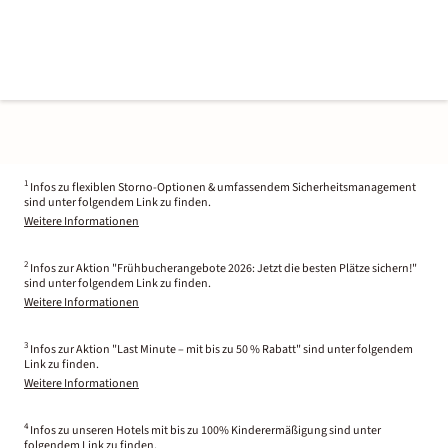
1
Infos zu flexiblen Storno-Optionen & umfassendem Sicherheitsmanagement
sind unter folgendem Link zu finden.
Weitere Informationen
2
Infos zur Aktion "Frühbucherangebote 2026: Jetzt die besten Plätze sichern!"
sind unter folgendem Link zu finden.
Weitere Informationen
3
Infos zur Aktion "Last Minute – mit bis zu 50 % Rabatt" sind unter folgendem
Link zu finden.
Weitere Informationen
4
Infos zu unseren Hotels mit bis zu 100% Kinderermäßigung sind unter
folgendem Link zu finden.