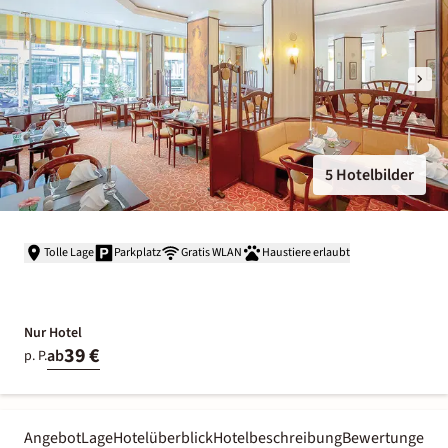
5 Hotelbilder
Tolle Lage
Parkplatz
Gratis WLAN
Haustiere erlaubt
Nur Hotel
39 €
ab
p. P.
Angebot
Lage
Hotelüberblick
Hotelbeschreibung
Bewertungen