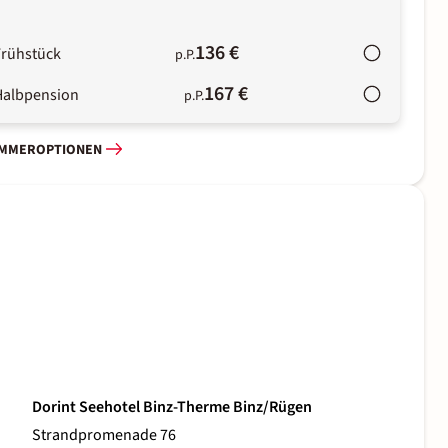
136 €
Frühstück
p.P.
167 €
Halbpension
p.P.
IMMEROPTIONEN
Dorint Seehotel Binz-Therme Binz/Rügen
Strandpromenade 76