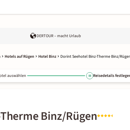
DERTOUR – macht Urlaub
n
Hotels auf Rügen
Hotel Binz
Dorint Seehotel Binz-Therme Binz/Rüge
otel auswählen
Reisedetails festlege
z-Therme Binz/Rügen