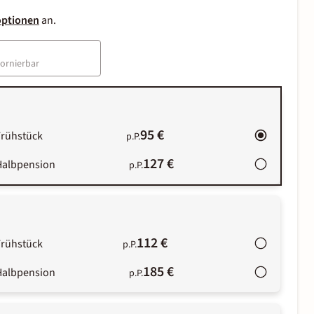
optionen
an.
tornierbar
95 €
Frühstück
p.P.
127 €
Halbpension
p.P.
112 €
Frühstück
p.P.
185 €
Halbpension
p.P.