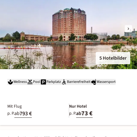
5 Hotelbilder
Wellness
Pool
Parkplatz
Barrierefreiheit
Wassersport
Mit Flug
Nur Hotel
73 €
793 €
ab
ab
p. P.
p. P.