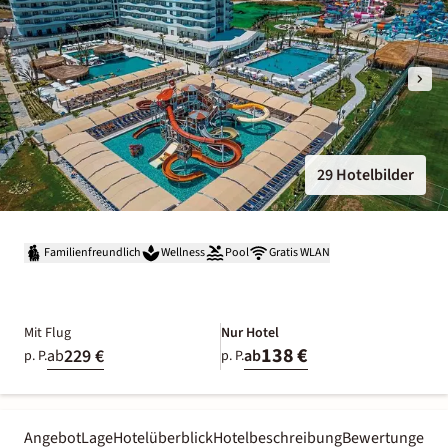
29 Hotelbilder
Familienfreundlich
Wellness
Pool
Gratis WLAN
Mit Flug
Nur Hotel
138 €
229 €
ab
ab
p. P.
p. P.
Angebot
Lage
Hotelüberblick
Hotelbeschreibung
Bewertungen