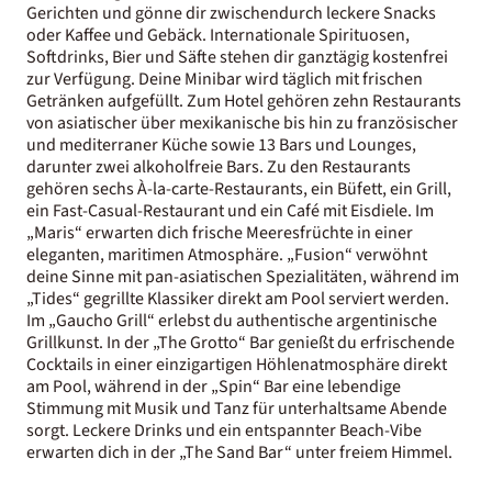
Gerichten und gönne dir zwischendurch leckere Snacks
oder Kaffee und Gebäck. Internationale Spirituosen,
Softdrinks, Bier und Säfte stehen dir ganztägig kostenfrei
zur Verfügung. Deine Minibar wird täglich mit frischen
Getränken aufgefüllt. Zum Hotel gehören zehn Restaurants
von asiatischer über mexikanische bis hin zu französischer
und mediterraner Küche sowie 13 Bars und Lounges,
darunter zwei alkoholfreie Bars. Zu den Restaurants
gehören sechs À-la-carte-Restaurants, ein Büfett, ein Grill,
ein Fast-Casual-Restaurant und ein Café mit Eisdiele. Im
„Maris“ erwarten dich frische Meeresfrüchte in einer
eleganten, maritimen Atmosphäre. „Fusion“ verwöhnt
deine Sinne mit pan-asiatischen Spezialitäten, während im
„Tides“ gegrillte Klassiker direkt am Pool serviert werden.
Im „Gaucho Grill“ erlebst du authentische argentinische
Grillkunst. In der „The Grotto“ Bar genießt du erfrischende
Cocktails in einer einzigartigen Höhlenatmosphäre direkt
am Pool, während in der „Spin“ Bar eine lebendige
Stimmung mit Musik und Tanz für unterhaltsame Abende
sorgt. Leckere Drinks und ein entspannter Beach-Vibe
erwarten dich in der „The Sand Bar“ unter freiem Himmel.