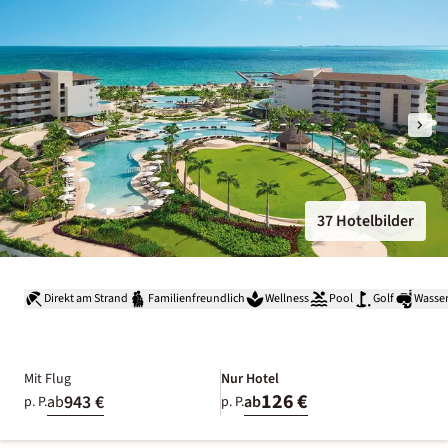
37 Hotelbilder
Direkt am Strand
Familienfreundlich
Wellness
Pool
Golf
Wasser
Mit Flug
Nur Hotel
126 €
943 €
ab
ab
p. P.
p. P.