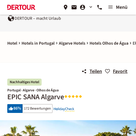
Menü
DERTOUR – macht Urlaub
Ein Unternehmen der
REWE Grou
Hotel
Hotels in Portugal
Algarve Hotels
Hotels Olhos de Água
E
Teilen
Favorit
Nachhaltiges Hotel
Portugal · Algarve · Olhos de Água
EPIC SANA Algarve
86
%
172 Bewertungen