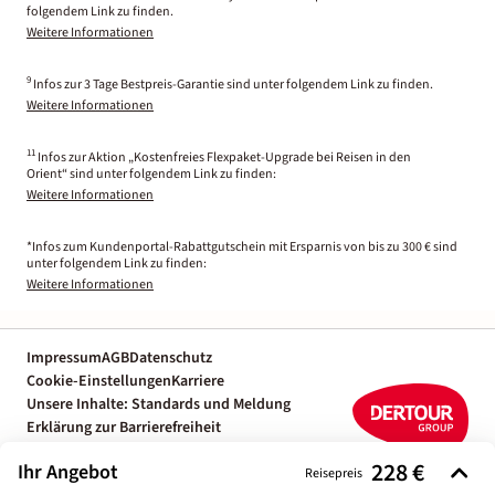
folgendem Link zu finden.
Weitere Informationen
9
Infos zur 3 Tage Bestpreis-Garantie sind unter folgendem Link zu finden.
Weitere Informationen
11
Infos zur Aktion „Kostenfreies Flexpaket-Upgrade bei Reisen in den
Orient“ sind unter folgendem Link zu finden:
Weitere Informationen
*Infos zum Kundenportal-Rabattgutschein mit Ersparnis von bis zu 300 € sind
unter folgendem Link zu finden:
Weitere Informationen
Impressum
AGB
Datenschutz
Cookie-Einstellungen
Karriere
Unsere Inhalte: Standards und Meldung
Erklärung zur Barrierefreiheit
Individuelle Reiseplanung mit einem
228 €
Ihr Angebot
Reiseexperten
Reisepreis