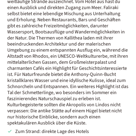
weitläufige Strände auszeichnet. Vom Hotel aus hast du
einen Ausblick und direkten Zugang zum Meer. Faliraki
selbst bietet eine lebendige Mischung aus Unterhaltung
und Erholung. Neben Restaurants, Bars und Geschäften
gibt es zahlreiche Freizeitmöglichkeiten, darunter
Wassersport, Bootsausflüge und Wandermöglichkeiten in
der Natur. Die Thermen von Kallithea laden mit ihrer
beeindruckenden Architektur und der malerischen
Umgebung zu einem entspannten Ausflug ein, während die
Altstadt von Rhodos, ein UNESCO-Weltkulturerbe, mit ihren
mittelalterlichen Gassen, dem Großmeisterpalast und
charmanten Cafés ein Highlight für Geschichtsinteressierte
ist. Für Naturfreunde bietet die Anthony-Quinn-Bucht
kristallklares Wasser und eine idyllische Kulisse, ideal zum
Schnorcheln und Entspannen. Ein weiteres Highlight ist das
Tal der Schmetterlinge, wo besonders im Sommer ein
faszinierendes Naturschauspiel zu erleben ist.
Kulturbegeisterte sollten die Akropolis von Lindos nicht
verpassen: Die antike Stätte auf einem Hügel bietet nicht
nur historische Einblicke, sondern auch einen
spektakulären Ausblick über die Küste.
Zum Strand: direkte Lage des Hotels