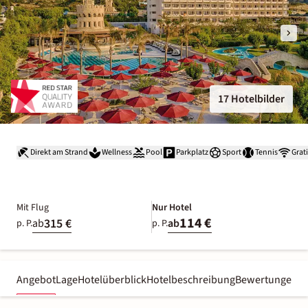
17 Hotelbilder
Direkt am Strand
Wellness
Pool
Parkplatz
Sport
Tennis
Grat
Mit Flug
Nur Hotel
114 €
315 €
ab
ab
p. P.
p. P.
Angebot
Lage
Hotelüberblick
Hotelbeschreibung
Bewertungen