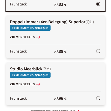
83 €
Frühstück
p.P.
Doppelzimmer (4er-Belegung) Superior
(
QU
)
Flexible Stornierung möglich
ZIMMERDETAILS
88 €
Frühstück
p.P.
Studio Meerblick
(
BM
)
Flexible Stornierung möglich
ZIMMERDETAILS
96 €
Frühstück
p.P.