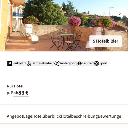
5 Hotelbilder
Parkplatz
Barrierefreiheit
Wintersport
Fahrrad
Sport
Nur Hotel
83 €
ab
p. P.
Angebot
Lage
Hotelüberblick
Hotelbeschreibung
Bewertungen