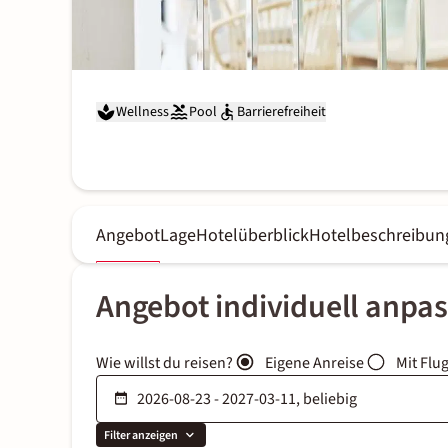
Wellness
Pool
Barrierefreiheit
Angebot
Lage
Hotelüberblick
Hotelbeschreibun
Angebot individuell anpa
Wie willst du reisen?
Eigene Anreise
Mit Flu
Filter anzeigen