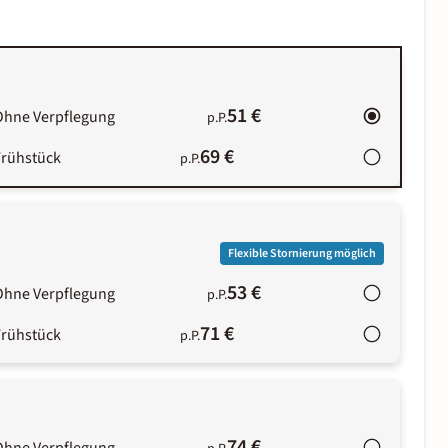
51 €
Ohne Verpflegung
p.P.
69 €
Frühstück
p.P.
Flexible Stornierung möglich
53 €
Ohne Verpflegung
p.P.
71 €
Frühstück
p.P.
74 €