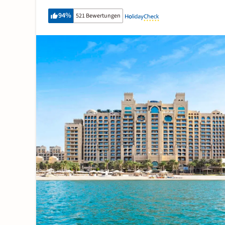
94
%
521 Bewertungen