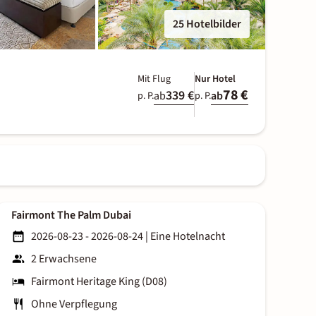
25 Hotelbilder
Mit Flug
Nur Hotel
78 €
339 €
ab
ab
p. P.
p. P.
Fairmont The Palm Dubai
2026-08-23 - 2026-08-24
|
Eine Hotelnacht
2 Erwachsene
Fairmont Heritage King (D08)
Ohne Verpflegung