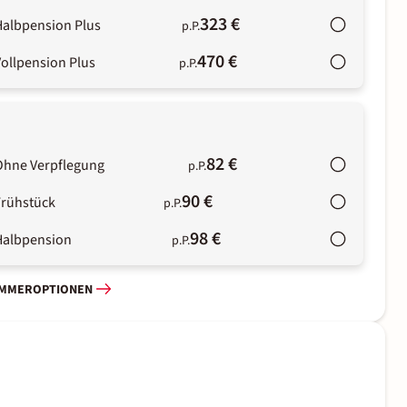
323 €
Halbpension Plus
p.P.
470 €
ollpension Plus
p.P.
82 €
Ohne Verpflegung
p.P.
90 €
Frühstück
p.P.
98 €
Halbpension
p.P.
IMMEROPTIONEN