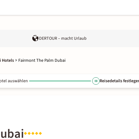
DERTOUR – macht Urlaub
 Hotels
Fairmont The Palm Dubai
otel auswählen
Reisedetails festlege
Dubai