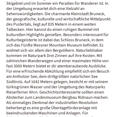
Skigebiet und im Sommer ein Paradies für Wanderer ist. In
der Umgebung erwartet dich eine Vielzahl an
Sehenswürdigkeiten. Die charmante Kleinstadt Bruneck,
der geografische, kulturelle und wirtschaftliche Mittelpunkt
des Pustertals, liegt auf 835 Metern in einem weiten
Talbecken. Hier kannst du einen ruhigen Bummel mit
kulturellen Highlights genießen. Besonders interessant für
Kulturbegeisterte ist dabei das Schloss Bruneck, in dem
sich das Fünfte Messner Mountain Museum befindet. Es
widmet sich vor allem den Bergvölkern. Naturliebhaber
kommen im Naturpark Drei Zinnen auf ihre Kosten. Mit
zahlreichen Wanderwegen und einer maximalen Höhe von
fast 3000 Metern bietet er dir atemberaubende Ausblicke.
Für eine erfrischende Abkühlung empfiehlt sich ein Besuch
am Antholzer See, dem drittgrößten natürlichen See
Südtirols. Auf 1642 Metern gelegen, besticht er mit seinem
türkisgrünen Wasser und der Umgebung des Naturparks
Rieserferner Ahrn. Geschichtsinteressierte sollten einen
Abstecher zum Landesmuseum Bergbau Ridnaun machen.
Als einmaliges Denkmal der industriellen Revolution
beherbergt es eine große Übertageförderanlage mit
beeindruckenden Maschinen und Anlagen. Für