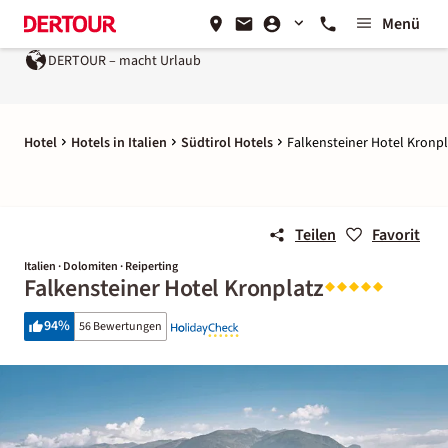
Menü
DERTOUR – macht Urlaub
Ein Unternehmen der
REWE G
Hotel
Hotels in Italien
Südtirol Hotels
Falkensteiner Hotel Kronpl
Teilen
Favorit
Italien · Dolomiten · Reiperting
Falkensteiner Hotel Kronplatz
94
%
56 Bewertungen