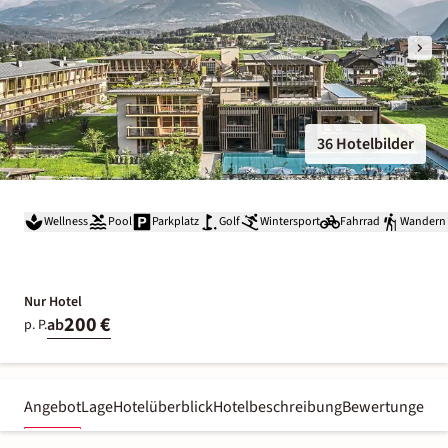
36 Hotelbilder
Wellness
Pool
Parkplatz
Golf
Wintersport
Fahrrad
Wandern
Nur Hotel
200 €
ab
p. P.
Angebot
Lage
Hotelüberblick
Hotelbeschreibung
Bewertungen