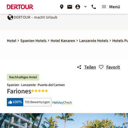
Menü
macht Urlaub
Ein Unternehmen der
REWE Group
Hotel
Spanien Hotels
Hotel Kanaren
Lanzarote Hotels
Hotels P
Teilen
Favorit
Nachhaltiges Hotel
Spanien · Lanzarote · Puerto del Carmen
Fariones
100
%
705 Bewertungen