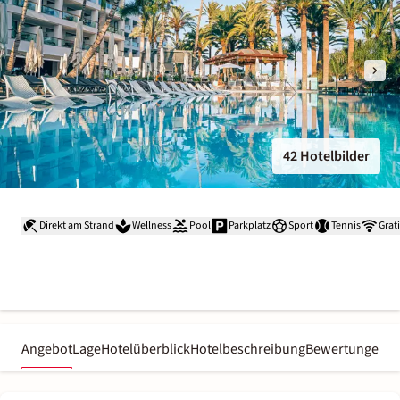
42 Hotelbilder
Direkt am Strand
Wellness
Pool
Parkplatz
Sport
Tennis
Grat
Angebot
Lage
Hotelüberblick
Hotelbeschreibung
Bewertungen