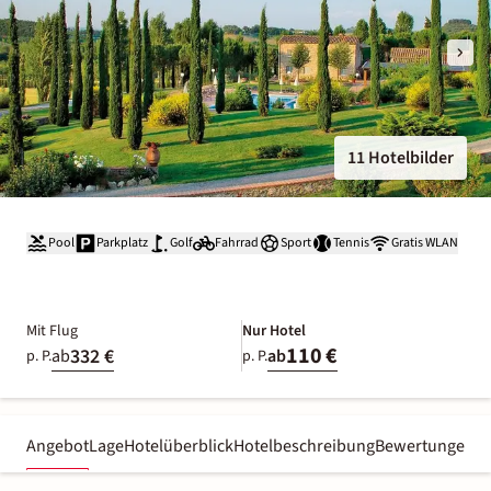
11 Hotelbilder
Pool
Parkplatz
Golf
Fahrrad
Sport
Tennis
Gratis WLAN
Mit Flug
Nur Hotel
110 €
332 €
ab
ab
p. P.
p. P.
Angebot
Lage
Hotelüberblick
Hotelbeschreibung
Bewertungen