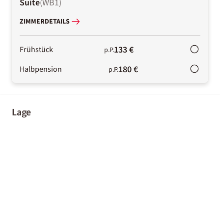
Suite
(
WB1
)
ZIMMERDETAILS
133 €
Frühstück
p.P.
180 €
Halbpension
p.P.
Lage