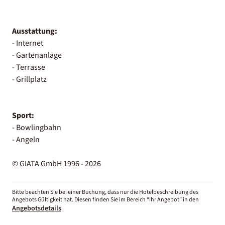
Ausstattung:
- Internet
- Gartenanlage
- Terrasse
- Grillplatz
Sport:
- Bowlingbahn
- Angeln
© GIATA GmbH 1996 - 2026
Bitte beachten Sie bei einer Buchung, dass nur die Hotelbeschreibung des
Angebots Gültigkeit hat. Diesen finden Sie im Bereich “Ihr Angebot” in den
Angebotsdetails
.