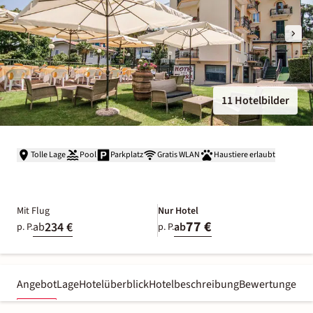
11 Hotelbilder
Tolle Lage
Pool
Parkplatz
Gratis WLAN
Haustiere erlaubt
Mit Flug
Nur Hotel
77 €
234 €
ab
ab
p. P.
p. P.
Angebot
Lage
Hotelüberblick
Hotelbeschreibung
Bewertungen