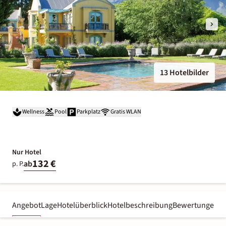
13 Hotelbilder
Wellness
Pool
Parkplatz
Gratis WLAN
Nur Hotel
132 €
ab
p. P.
Angebot
Lage
Hotelüberblick
Hotelbeschreibung
Bewertungen