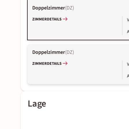
Doppelzimmer
(
DZ
)
ZIMMERDETAILS
V
A
Doppelzimmer
(
DZ
)
ZIMMERDETAILS
V
A
Lage