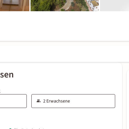
ssen
g