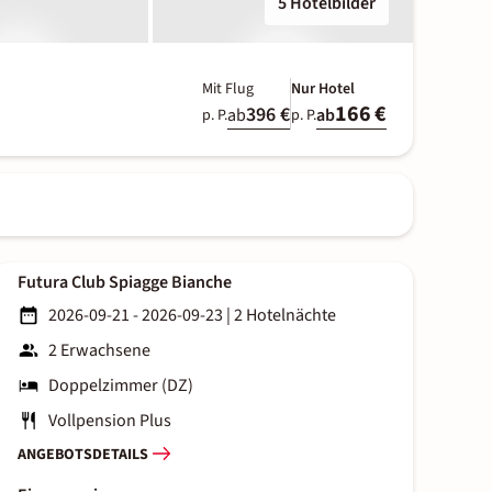
5 Hotelbilder
Mit Flug
Nur Hotel
166 €
396 €
ab
ab
p. P.
p. P.
Futura Club Spiagge Bianche
2026-09-21 - 2026-09-23
|
2 Hotelnächte
2 Erwachsene
Doppelzimmer (DZ)
Vollpension Plus
ANGEBOTSDETAILS