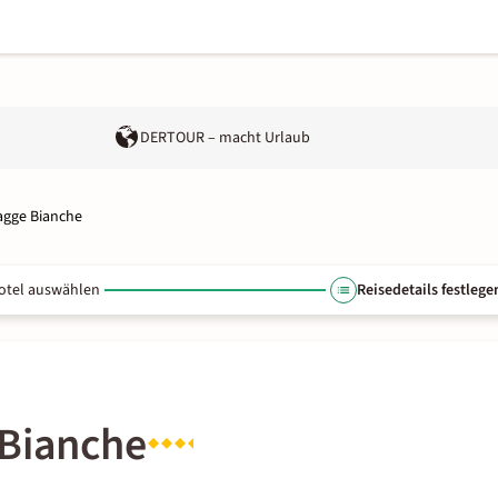
DERTOUR – macht Urlaub
agge Bianche
otel auswählen
Reisedetails festlege
 Bianche