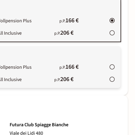
166 €
ollpension Plus
p.P.
206 €
ll Inclusive
p.P.
166 €
ollpension Plus
p.P.
206 €
ll Inclusive
p.P.
Futura Club Spiagge Bianche
Viale dei Lidi 480