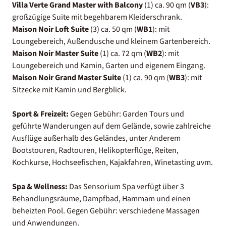
Villa Verte Grand Master with Balcony
(1) ca. 90 qm (
VB3
):
großzügige Suite mit begehbarem Kleiderschrank.
Maison Noir Loft Suite
(3) ca. 50 qm (
WB1
): mit
Loungebereich, Außendusche und kleinem Gartenbereich.
Maison Noir Master Suite
(1) ca. 72 qm (
WB2
): mit
Loungebereich und Kamin, Garten und eigenem Eingang.
Maison Noir Grand Master Suite
(1) ca. 90 qm (
WB3
): mit
Sitzecke mit Kamin und Bergblick.
Sport & Freizeit:
Gegen Gebühr: Garden Tours und
geführte Wanderungen auf dem Gelände, sowie zahlreiche
Ausflüge außerhalb des Geländes, unter Anderem
Bootstouren, Radtouren, Helikopterflüge, Reiten,
Kochkurse, Hochseefischen, Kajakfahren, Winetasting uvm.
Spa & Wellness:
Das Sensorium Spa verfügt über 3
Behandlungsräume, Dampfbad, Hammam und einen
beheizten Pool. Gegen Gebühr: verschiedene Massagen
und Anwendungen.