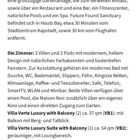
eine großzügige Gartenanlage, die zum verweilen einlädt,
sowie über ein Restaurant und eine Bar, ein Fitnesscenter,
natürliche Pools und ein Spa. Future Found Sanctuary
befindet sich in Houts Bay, etwa 30 Minuten vom
Stadtzentrum Kapstadt, sowie 30 km vom Flughafen
entfernt.
Die Zimmer:
3 Villen und 2 Pods mit modernem, hellem
Design mit natürlichen Farbakzenten und bodentiefen
Fenstern. Zur Ausstattung gehören ein modernes Bad mit
Dusche, WC, Bademantel, Slippers, Föhn, Kingsize Betten,
Klimaanlage, Kaffee- und Teezubereiter, Safe, Telefon,
SmartTV, WLAN und Minibar. Beide Villen verfügen über
einen Pool, die Maison Noir zusätzlich über ein eigenes
Kino und einen direkten Zugang zum Garten.
Villa Verte Luxury with Balcony
(2) ca. 37 qm (
VB1
): mit
Balkon mit Berg- und Talblick.
Villa Verte Luxury Suite with Balcony
(1) ca. 54 qm (
VB2
):
geräumiger, mit Loungbereich.