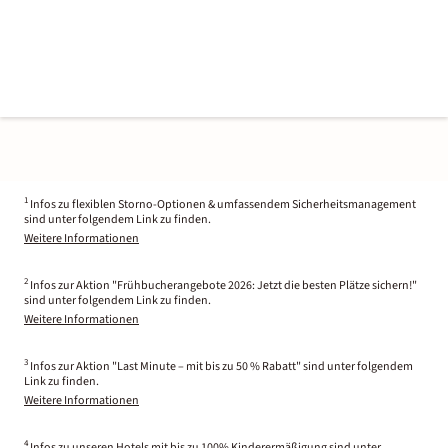
1
Infos zu flexiblen Storno-Optionen & umfassendem Sicherheitsmanagement
sind unter folgendem Link zu finden.
Weitere Informationen
2
Infos zur Aktion "Frühbucherangebote 2026: Jetzt die besten Plätze sichern!"
sind unter folgendem Link zu finden.
Weitere Informationen
3
Infos zur Aktion "Last Minute – mit bis zu 50 % Rabatt" sind unter folgendem
Link zu finden.
Weitere Informationen
4
Infos zu unseren Hotels mit bis zu 100% Kinderermäßigung sind unter