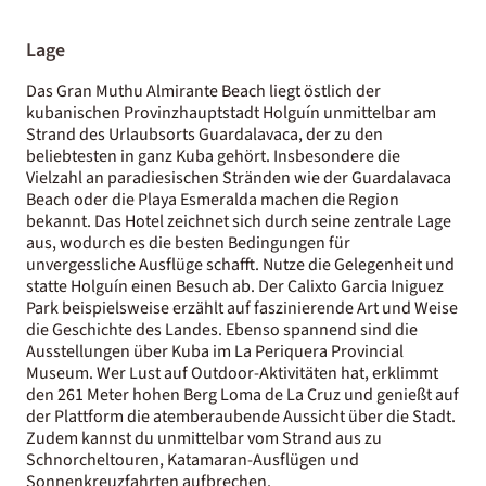
Lage
Das Gran Muthu Almirante Beach liegt östlich der
kubanischen Provinzhauptstadt Holguín unmittelbar am
Strand des Urlaubsorts Guardalavaca, der zu den
beliebtesten in ganz Kuba gehört. Insbesondere die
Vielzahl an paradiesischen Stränden wie der Guardalavaca
Beach oder die Playa Esmeralda machen die Region
bekannt. Das Hotel zeichnet sich durch seine zentrale Lage
aus, wodurch es die besten Bedingungen für
unvergessliche Ausflüge schafft. Nutze die Gelegenheit und
statte Holguín einen Besuch ab. Der Calixto Garcia Iniguez
Park beispielsweise erzählt auf faszinierende Art und Weise
die Geschichte des Landes. Ebenso spannend sind die
Ausstellungen über Kuba im La Periquera Provincial
Museum. Wer Lust auf Outdoor-Aktivitäten hat, erklimmt
den 261 Meter hohen Berg Loma de La Cruz und genießt auf
der Plattform die atemberaubende Aussicht über die Stadt.
Zudem kannst du unmittelbar vom Strand aus zu
Schnorcheltouren, Katamaran-Ausflügen und
Sonnenkreuzfahrten aufbrechen.