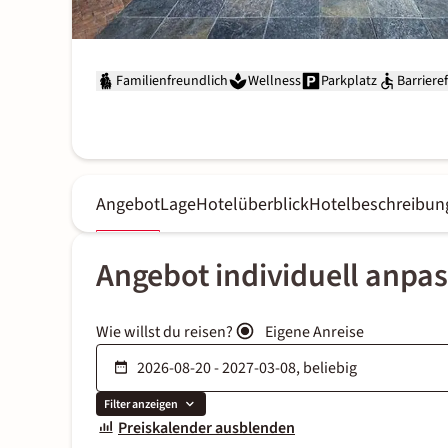
Familienfreundlich
Wellness
Parkplatz
Barrieref
Angebot
Lage
Hotelüberblick
Hotelbeschreibun
Angebot individuell anpa
Wie willst du reisen?
Eigene Anreise
Filter anzeigen
Preiskalender ausblenden