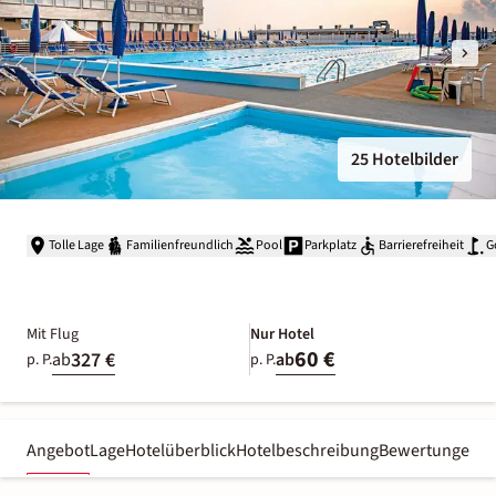
25 Hotelbilder
Tolle Lage
Familienfreundlich
Pool
Parkplatz
Barrierefreiheit
G
Mit Flug
Nur Hotel
60 €
327 €
ab
ab
p. P.
p. P.
Angebot
Lage
Hotelüberblick
Hotelbeschreibung
Bewertungen